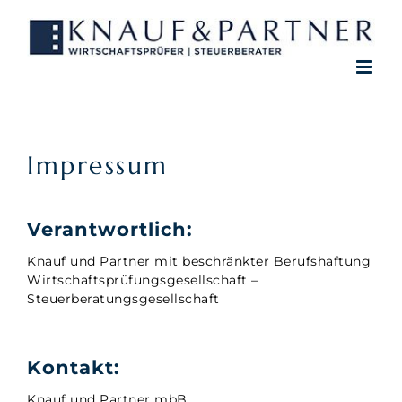
Zum
Inhalt
springen
Impressum
Verantwortlich:
Knauf und Partner mit beschränkter Berufshaftung
Wirtschaftsprüfungsgesellschaft –
Steuerberatungsgesellschaft
Kontakt:
Knauf und Partner mbB